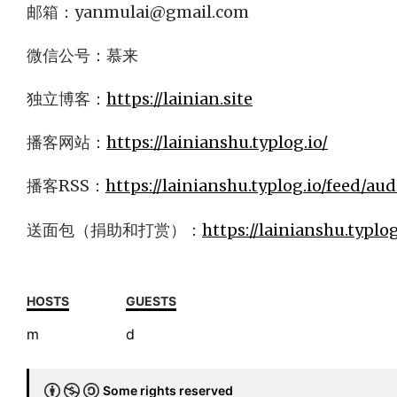
邮箱：
yanmulai@gmail.com
微信公号：慕来
独立博客：
https://lainian.site
播客网站：
https://lainianshu.typlog.io/
播客RSS：
https://lainianshu.typlog.io/feed/au
送面包（捐助和打赏）：
https://lainianshu.typlo
HOSTS
GUESTS
m
d
Some rights reserved