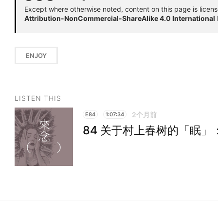
Except where otherwise noted, content on this page is licen
Attribution-NonCommercial-ShareAlike 4.0 International
ENJOY
LISTEN THIS
2个月前
E84
1:07:34
84 关于村上春树的「眠