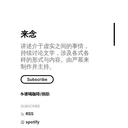
来念
讲述介于虚实之间的事情，
持续讨论文学，涉及各式各
样的形式与内容。由严慕来
制作并主持。
Subscribe
85 讨论卡尔
☕请喝咖啡/捐助
SUBSCRIBE
RSS
spotify