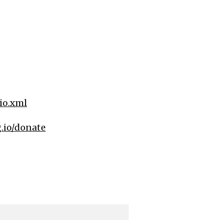
dio.xml
g.io/donate