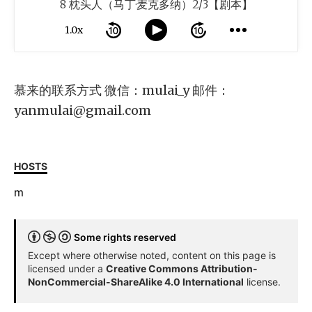
8 枕头人（马丁·麦克多纳）2/3【剧本】
1.0x
慕来的联系方式 微信：mulai_y 邮件：
yanmulai@gmail.com
HOSTS
m
Some rights reserved
Except where otherwise noted, content on this page is
licensed under a
Creative Commons Attribution-
NonCommercial-ShareAlike 4.0 International
license.