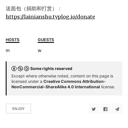
送面包（捐助和打赏）：
https://lainianshu.typlog.io/donate
HOSTS
GUESTS
m
w
Some rights reserved
Except where otherwise noted, content on this page is
licensed under a
Creative Commons Attribution-
NonCommercial-ShareAlike 4.0 International
license.
ENJOY