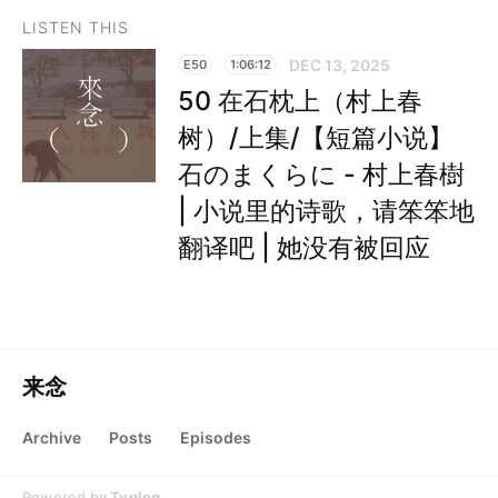
LISTEN THIS
DEC 13, 2025
E50
1:06:12
50 在石枕上（村上春
树）/上集/【短篇小说】
石のまくらに - 村上春樹
| 小说里的诗歌，请笨笨地
翻译吧 | 她没有被回应
来念
Archive
Posts
Episodes
Powered by
Typlog