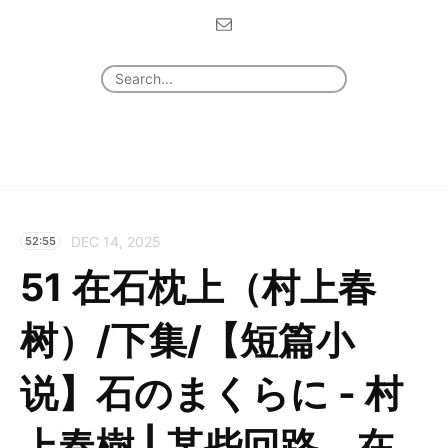
DEC 14, 2025
52:55
51 在石枕上（村上春
树）/下集/【短篇小
说】石のまくらに - 村
上春樹 | 某些回路，在