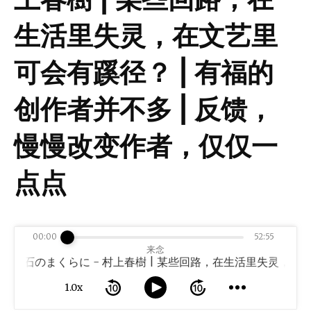
生活里失灵，在文艺里
可会有蹊径？ | 有福的
创作者并不多 | 反馈，
慢慢改变作者，仅仅一
点点
00:00
52:55
来念
说】石のまくらに - 村上春樹 | 某些回路，在生活里失灵，在文
1.0x