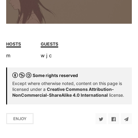
HOSTS
GUESTS
m
w
j
c
Some rights reserved
Except where otherwise noted, content on this page is
licensed under a
Creative Commons Attribution-
NonCommercial-ShareAlike 4.0 International
license.
ENJOY