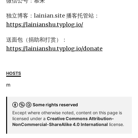
微信公号：慕来
独立博客：lainian.site 播客托管站：
https://lainianshu.typlog.io/
送面包（捐助和打赏）：
https://lainianshu.typlog.io/donate
HOSTS
m
Some rights reserved
Except where otherwise noted, content on this page is
licensed under a
Creative Commons Attribution-
NonCommercial-ShareAlike 4.0 International
license.