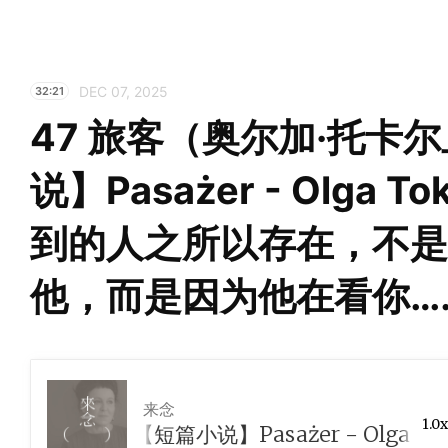
DEC 07, 2025
32:21
47 旅客（奥尔加·托卡
说】Pasażer - Olga To
到的人之所以存在，不是
他，而是因为他在看你…
来念
1.0x
托卡尔丘克）【短篇小说】Pasażer - Olga 