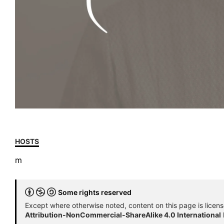
HOSTS
m
Some rights reserved
Except where otherwise noted, content on this page is licen
Attribution-NonCommercial-ShareAlike 4.0 International