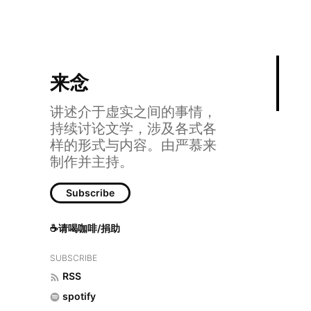
来念
讲述介于虚实之间的事情，
持续讨论文学，涉及各式各
样的形式与内容。由严慕来
制作并主持。
Subscribe
☕请喝咖啡/捐助
SUBSCRIBE
RSS
spotify
47 旅客（奥尔加·