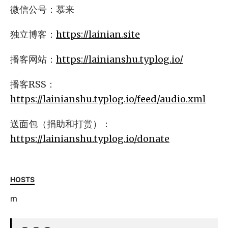
微信公号：慕来
独立博客：
https://lainian.site
播客网站：
https://lainianshu.typlog.io/
播客RSS：
https://lainianshu.typlog.io/feed/audio.xml
送面包（捐助和打赏）：
https://lainianshu.typlog.io/donate
HOSTS
m