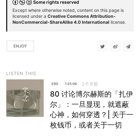
Some rights reserved
Except where otherwise noted, content on this page is
licensed under a
Creative Commons Attribution-
NonCommercial-ShareAlike 4.0 International
license.
ENJOY
LISTEN THIS
2个月前
E80
1:25:06
80 讨论博尔赫斯的「扎伊
尔」：一旦显现，就遮蔽
心神，如何穿透？| 关于一
枚钱币，或者关于一切