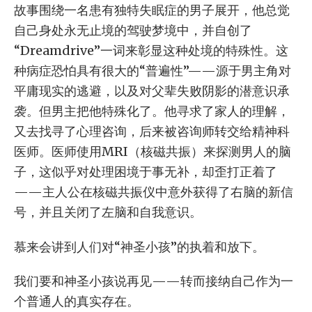
故事围绕一名患有独特失眠症的男子展开，他总觉
自己身处永无止境的驾驶梦境中，并自创了
“Dreamdrive”一词来彰显这种处境的特殊性。这
种病症恐怕具有很大的“普遍性”——源于男主角对
平庸现实的逃避，以及对父辈失败阴影的潜意识承
袭。但男主把他特殊化了。他寻求了家人的理解，
又去找寻了心理咨询，后来被咨询师转交给精神科
医师。医师使用MRI（核磁共振）来探测男人的脑
子，这似乎对处理困境于事无补，却歪打正着了
——主人公在核磁共振仪中意外获得了右脑的新信
号，并且关闭了左脑和自我意识。
慕来会讲到人们对“神圣小孩”的执着和放下。
我们要和神圣小孩说再见——转而接纳自己作为一
个普通人的真实存在。