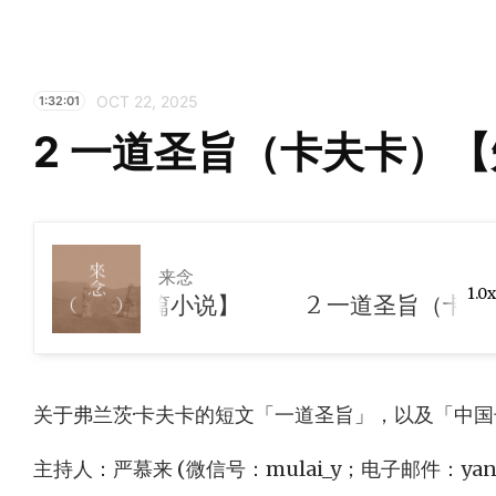
OCT 22, 2025
1:32:01
2 一道圣旨（卡夫卡）
来念
1.0x
（卡夫卡）【短篇小说】
关于弗兰茨·卡夫卡的短文「一道圣旨」，以及「中
主持人：严慕来 (微信号：mulai_y；电子邮件：
ya