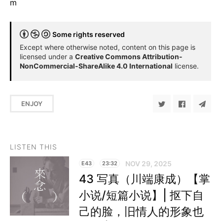
m
Some rights reserved
Except where otherwise noted, content on this page is
licensed under a
Creative Commons Attribution-
NonCommercial-ShareAlike 4.0 International
license.
ENJOY
LISTEN THIS
NOV 29, 2025
E43
23:32
43 写真（川端康成）【掌
小说/短篇小说】| 抠下自
己的脸，旧情人的形象也