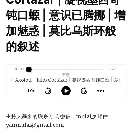
钝口螈 | 意识已腾挪 | 增
加魅惑 | 莫比乌斯环般
的叙述
00:00
32:46
来念
xolotl - Julio Cortázar | 凝视墨西哥钝口螈 | 意识
1.0x
主持人慕来的联系方式 微信：mulai_y 邮件：
yanmulai@gmail.com